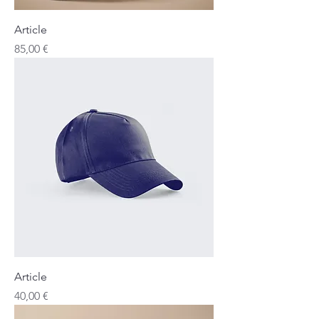
Article
Prix
85,00 €
Article
Prix
40,00 €