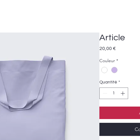
Vins et Champagnes
Spiritueux
Article
Prix
20,00 €
Couleur
*
Quantité
*
Co