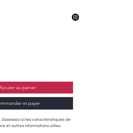
Epicerie
Prix
promotionnel
Ajouter au panier
mmander et payer
. Saisissez ici les caractéristiques de 
tière et autres informations utiles.