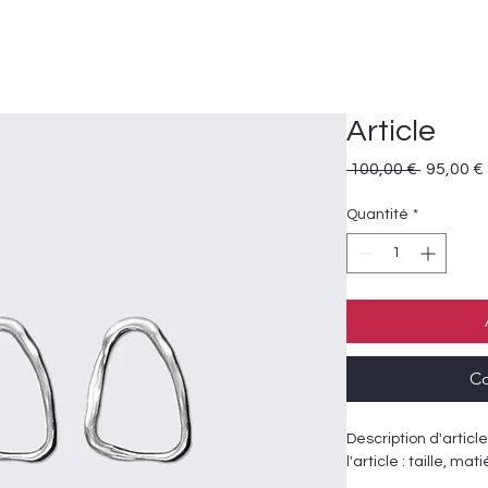
Vins et Champagnes
Spiritueux
Article
Prix
 100,00 € 
95,00 €
original
Quantité
*
Co
Description d'article
l'article : taille, ma