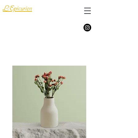
L'Epicurien
Vins et Champagnes
Epicerie
Spiritueux